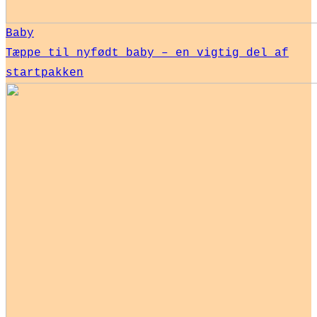
Baby
Tæppe til nyfødt baby – en vigtig del af
startpakken