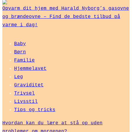
Opvarm dit hjem med Harald Nyborg’s gasovne
og brændeovne – Find de bedste tilbud på
varme i dag!
Baby
Børn
Familie
Hjemmelavet
Leg
Graviditet
Trivsel
Livsstil
Tips og tricks
Hvordan kan du lære at stå op uden
problemer om morgenen?