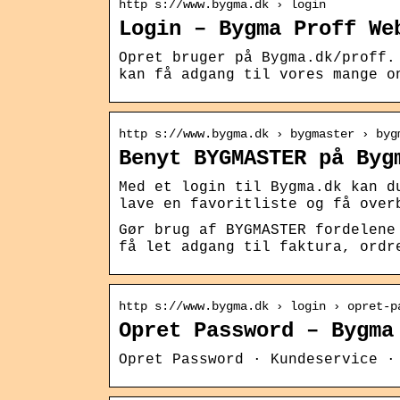
http s://www.bygma.dk › login
Login – Bygma Proff We
Opret bruger på Bygma.dk/proff.
kan få adgang til vores mange o
http s://www.bygma.dk › bygmaster › byg
Benyt BYGMASTER på Byg
Med et login til Bygma.dk kan d
lave en favoritliste og få over
Gør brug af BYGMASTER fordelene
få let adgang til faktura, ordr
http s://www.bygma.dk › login › opret-p
Opret Password – Bygma
Opret Password · Kundeservice ·