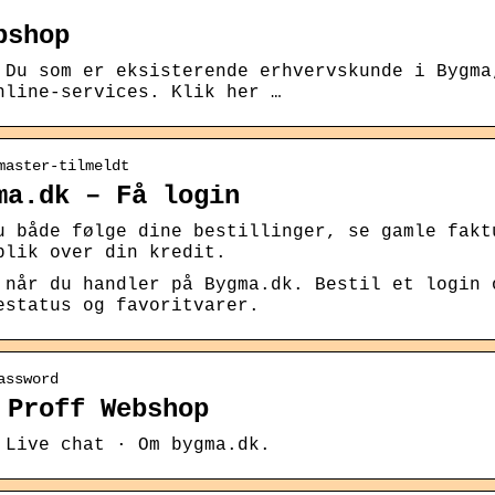
bshop
 Du som er eksisterende erhvervskunde i Bygma
nline-services. Klik her …
master-tilmeldt
ma.dk – Få login
u både følge dine bestillinger, se gamle fakt
blik over din kredit.
 når du handler på Bygma.dk. Bestil et login 
estatus og favoritvarer.
assword
 Proff Webshop
 Live chat · Om bygma.dk.