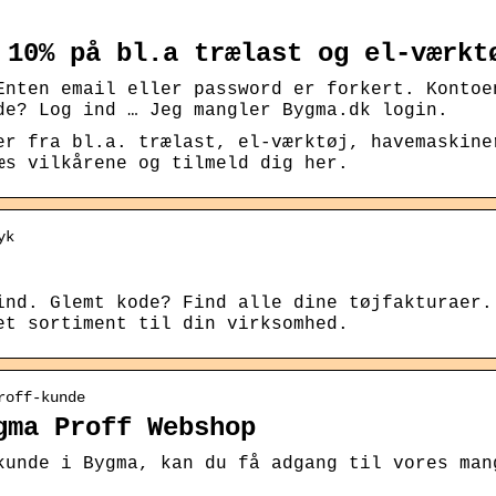
 10% på bl.a trælast og el-værkt
Enten email eller password er forkert. Kontoe
de? Log ind … Jeg mangler Bygma.dk login.
er fra bl.a. trælast, el-værktøj, havemaskine
æs vilkårene og tilmeld dig her.
yk
ind. Glemt kode? Find alle dine tøjfakturaer.
et sortiment til din virksomhed.
roff-kunde
gma Proff Webshop
kunde i Bygma, kan du få adgang til vores man