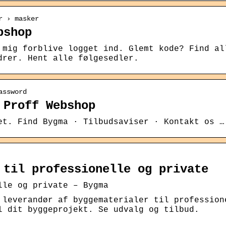
r › masker
bshop
 mig forblive logget ind. Glemt kode? Find al
drer. Hent alle følgesedler.
assword
 Proff Webshop
et. Find Bygma · Tilbudsaviser · Kontakt os …
 til professionelle og private
lle og private – Bygma
 leverandør af byggematerialer til profession
l dit byggeprojekt. Se udvalg og tilbud.