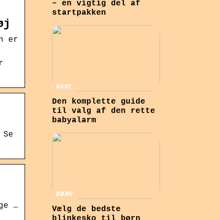
– en vigtig del af
startpakken
øj
n er
r
BABY
Den komplette guide
til valg af den rette
babyalarm
 Se
BØRN
ge …
Vælg de bedste
blinkesko til børn