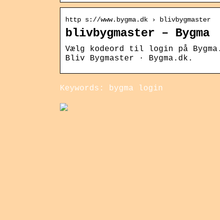
http s://www.bygma.dk › blivbygmaster
blivbygmaster – Bygma
Vælg kodeord til login på Bygma
Bliv Bygmaster · Bygma.dk.
Keywords: bygma login