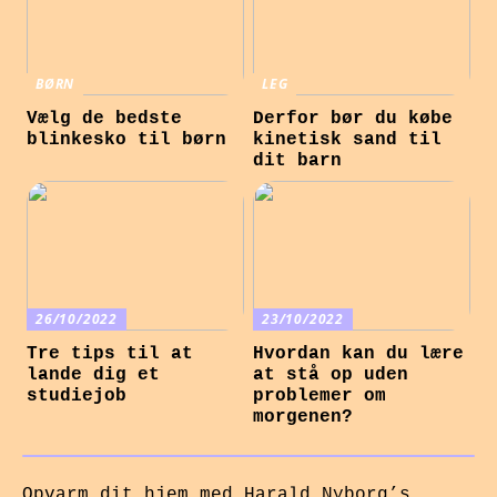
BØRN
LEG
Vælg de bedste
Derfor bør du købe
blinkesko til børn
kinetisk sand til
dit barn
26/10/2022
23/10/2022
Tre tips til at
Hvordan kan du lære
lande dig et
at stå op uden
studiejob
problemer om
morgenen?
Opvarm dit hjem med Harald Nyborg’s