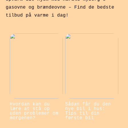
gasovne og brændeovne – Find de bedste
tilbud på varme i dag!
Hvordan kan du
Sådan får du den
lære at stå op
nye bil i hus:
uden problemer om
Tips til din
morgenen?
første bil