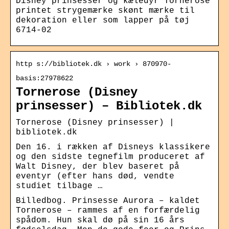
Disney prinsesser og kæledyr Tornerose
printet strygemærke skønt mærke til
dekoration eller som lapper på tøj
6714-02
http s://bibliotek.dk › work › 870970-
basis:27978622
Tornerose (Disney
prinsesser) – Bibliotek.dk
Tornerose (Disney prinsesser) |
bibliotek.dk
Den 16. i rækken af Disneys klassikere
og den sidste tegnefilm produceret af
Walt Disney, der blev baseret på
eventyr (efter hans død, vendte
studiet tilbage …
Billedbog. Prinsesse Aurora – kaldet
Tornerose – rammes af en forfærdelig
spådom. Hun skal dø på sin 16 års