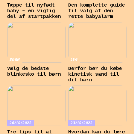
Tæppe til nyfødt
Den komplette guide
baby – en vigtig
til valg af den
del af startpakken
rette babyalarm
BØRN
LEG
Vælg de bedste
Derfor bør du købe
blinkesko til børn
kinetisk sand til
dit barn
26/10/2022
23/10/2022
Tre tips til at
Hvordan kan du lære