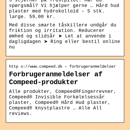
5 stjerner på Trustpilot. Har du
spørgsmål? Vi hjælper gerne … Hård hud
plaster med hydrokolloid – 5 stk.
large. 59,00 kr.
Med disse smarte tåskillere undgår du
friktion og irritation. Reducerer
ømhed og slidsår ➤ Let at anvende i
dagligdagen ➤ Ring eller bestil online
nu
http s://www.compeed.dk › forbrugeranmeldelser
Forbrugeranmeldelser af
Compeed-produkter
Alle produkter, Compeed®Fingerrevner,
Compeed® Invisible Forkølelsessår
plaster, Compeed® Hård Hud plaster,
Compeed® knystplastre … Alle All
reviews.