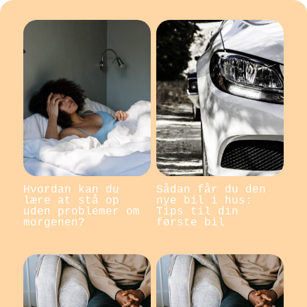
Hvordan kan du
Sådan får du den
lære at stå op
nye bil i hus:
uden problemer om
Tips til din
morgenen?
første bil