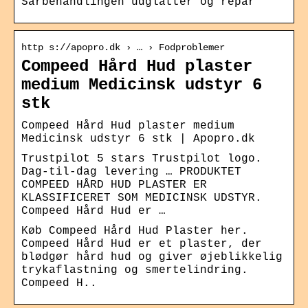
Sårbehandlingen udglatter og repar
http s://apopro.dk › … › Fodproblemer
Compeed Hård Hud plaster
medium Medicinsk udstyr 6
stk
Compeed Hård Hud plaster medium
Medicinsk udstyr 6 stk | Apopro.dk
Trustpilot 5 stars Trustpilot logo.
Dag-til-dag levering … PRODUKTET
COMPEED HÅRD HUD PLASTER ER
KLASSIFICERET SOM MEDICINSK UDSTYR.
Compeed Hård Hud er …
Køb Compeed Hård Hud Plaster her.
Compeed Hård Hud er et plaster, der
blødgør hård hud og giver øjeblikkelig
trykaflastning og smertelindring.
Compeed H..