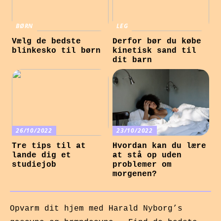
BØRN
LEG
Vælg de bedste
Derfor bør du købe
blinkesko til børn
kinetisk sand til
dit barn
26/10/2022
23/10/2022
Tre tips til at
Hvordan kan du lære
lande dig et
at stå op uden
studiejob
problemer om
morgenen?
Opvarm dit hjem med Harald Nyborg’s