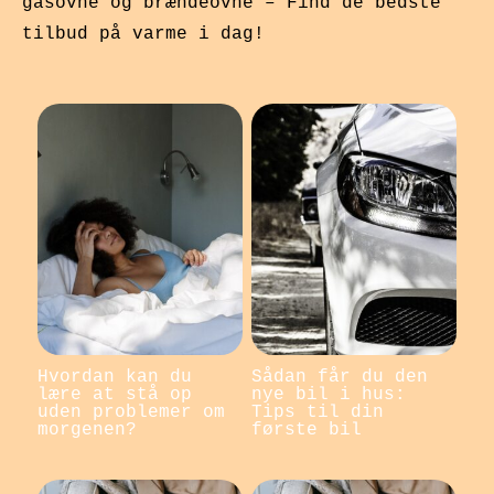
gasovne og brændeovne – Find de bedste
tilbud på varme i dag!
Hvordan kan du
Sådan får du den
lære at stå op
nye bil i hus:
uden problemer om
Tips til din
morgenen?
første bil