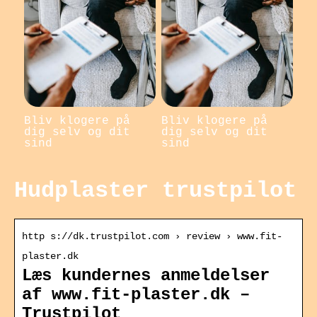
Bliv klogere på
Bliv klogere på
dig selv og dit
dig selv og dit
sind
sind
Hudplaster trustpilot
http s://dk.trustpilot.com › review › www.fit-
plaster.dk
Læs kundernes anmeldelser
af www.fit-plaster.dk –
Trustpilot