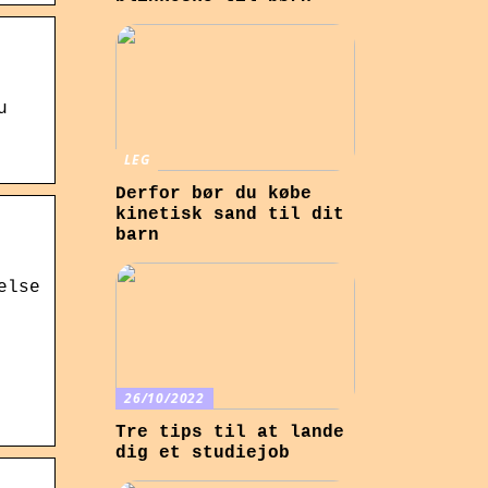
u
LEG
Derfor bør du købe
kinetisk sand til dit
barn
else
26/10/2022
Tre tips til at lande
dig et studiejob