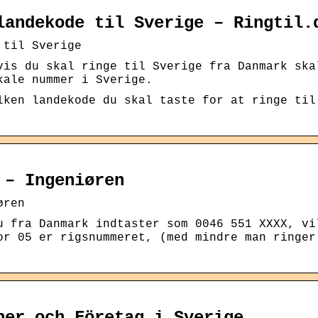
landekode til Sverige – Ringtil.
 til Sverige
vis du skal ringe til Sverige fra Danmark ska
kale nummer i Sverige.
lken landekode du skal taste for at ringe til
 – Ingeniøren
øren
u fra Danmark indtaster som 0046 551 XXXX, vi
or 05 er rigsnummeret, (med mindre man ringer
ner och Företag i Sverige