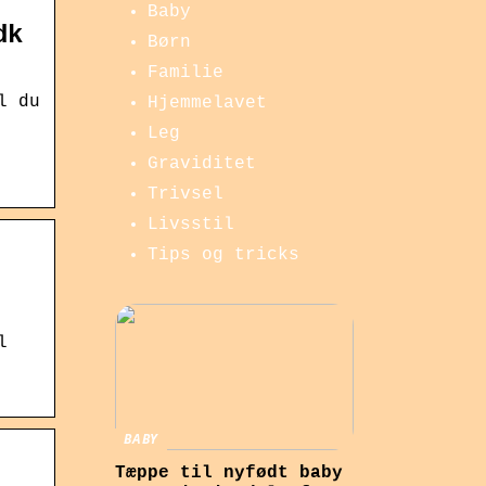
Baby
dk
Børn
Familie
l du
Hjemmelavet
Leg
Graviditet
Trivsel
Livsstil
Tips og tricks
l
BABY
Tæppe til nyfødt baby