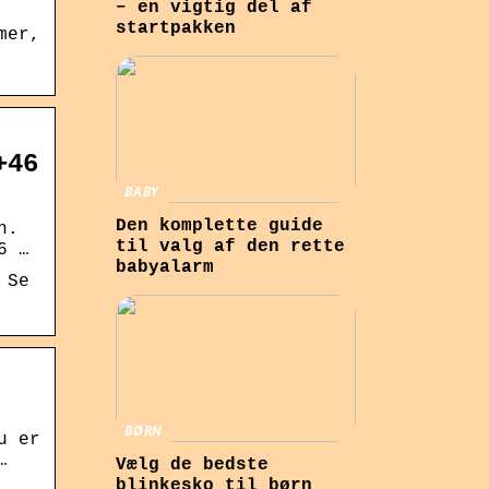
– en vigtig del af
startpakken
mer,
+46
BABY
Den komplette guide
n.
til valg af den rette
6 …
babyalarm
 Se
BØRN
u er
…
Vælg de bedste
blinkesko til børn