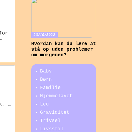
for
23/10/2022
…
Hvordan kan du lære at
stå op uden problemer
om morgenen?
Baby
Børn
Familie
Hjemmelavet
k, …
Leg
Graviditet
Trivsel
Livsstil