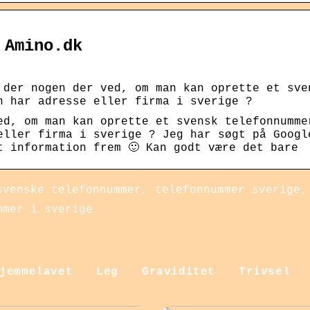
 Amino.dk
 der nogen der ved, om man kan oprette et sve
n har adresse eller firma i sverige ?
ed, om man kan oprette et svensk telefonnumme
eller firma i sverige ? Jeg har søgt på Googl
t information frem 🙂 Kan godt være det bare
svenske telefonnummer, telefonnummer sverige,
mmer i sverige
jemmelavet
Leg
Graviditet
Trivsel