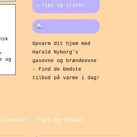
Tips og tricks
nsk
Opvarm dit hjem med
Harald Nyborg’s
r
e og
gasovne og brændeovne
– Find de bedste
tilbud på varme i dag!
Livsstil
Tips og tricks