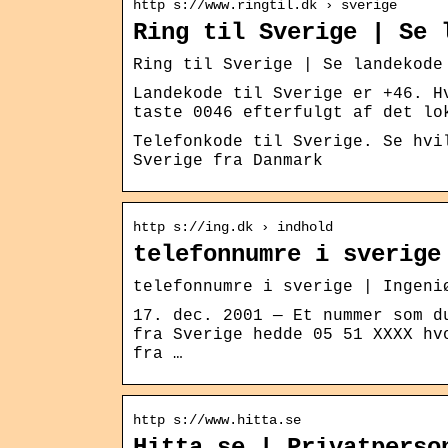
http s://www.ringtil.dk › sverige
Ring til Sverige | Se 
Ring til Sverige | Se landekode
Landekode til Sverige er +46. H
taste 0046 efterfulgt af det lo
Telefonkode til Sverige. Se hvi
Sverige fra Danmark
http s://ing.dk › indhold
telefonnumre i sverige
telefonnumre i sverige | Ingeni
17. dec. 2001 — Et nummer som d
fra Sverige hedde 05 51 XXXX hv
fra …
http s://www.hitta.se
Hitta.se | Privatperso