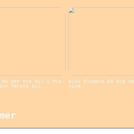
 du den nye bil i hus:
Bliv klogere på dig s
din første bil
sind
mer