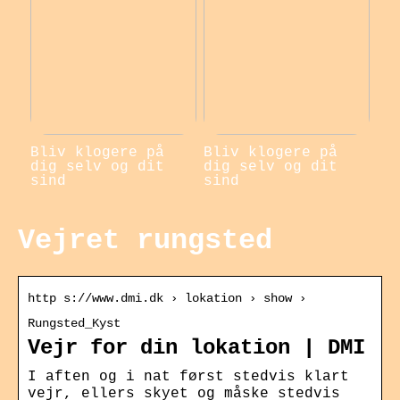
Bliv klogere på
Bliv klogere på
dig selv og dit
dig selv og dit
sind
sind
Vejret rungsted
http s://www.dmi.dk › lokation › show ›
Rungsted_Kyst
Vejr for din lokation | DMI
I aften og i nat først stedvis klart
vejr, ellers skyet og måske stedvis