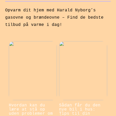
Opvarm dit hjem med Harald Nyborg’s
gasovne og brændeovne – Find de bedste
tilbud på varme i dag!
Hvordan kan du
Sådan får du den
lære at stå op
nye bil i hus:
uden problemer om
Tips til din