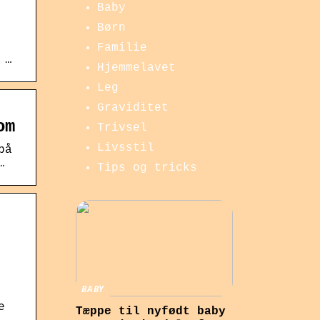
Baby
Børn
Familie
 …
Hjemmelavet
Leg
Graviditet
om
Trivsel
Livsstil
på
…
Tips og tricks
BABY
e
Tæppe til nyfødt baby