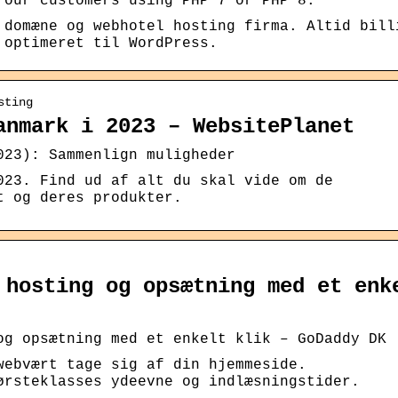
 our customers using PHP 7 or PHP 8.
 domæne og webhotel hosting firma. Altid bill
 optimeret til WordPress.
sting
anmark i 2023 – WebsitePlanet
023): Sammenlign muligheder
023. Find ud af alt du skal vide om de
t og deres produkter.
 hosting og opsætning med et enk
og opsætning med et enkelt klik – GoDaddy DK
webvært tage sig af din hjemmeside.
ørsteklasses ydeevne og indlæsningstider.