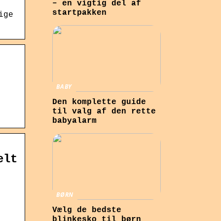
– en vigtig del af
startpakken
ige
BABY
Den komplette guide
til valg af den rette
babyalarm
elt
BØRN
Vælg de bedste
blinkesko til børn