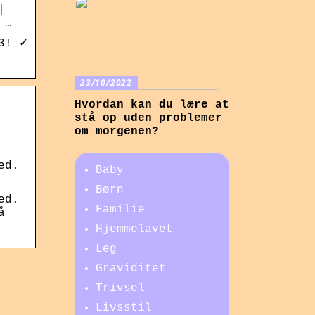
|
 …
3! ✓
23/10/2022
Hvordan kan du lære at
stå op uden problemer
om morgenen?
ed.
Baby
Børn
ed.
Familie
å
Hjemmelavet
Leg
Graviditet
Trivsel
Livsstil