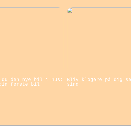
 du den nye bil i hus:
Bliv klogere på dig s
din første bil
sind