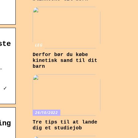
ste
LEG
Derfor bør du købe
kinetisk sand til dit
barn
…
g ✓
26/10/2022
ing
Tre tips til at lande
dig et studiejob