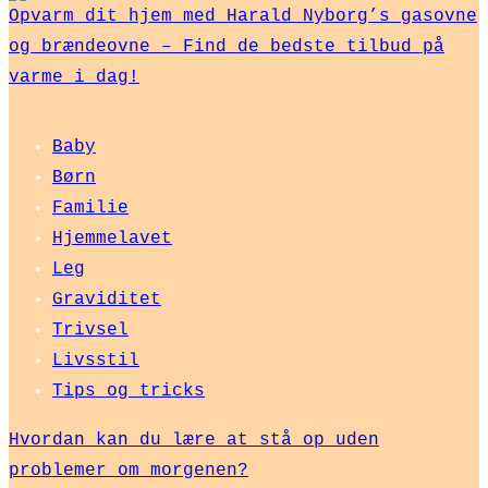
Opvarm dit hjem med Harald Nyborg’s gasovne
og brændeovne – Find de bedste tilbud på
varme i dag!
Baby
Børn
Familie
Hjemmelavet
Leg
Graviditet
Trivsel
Livsstil
Tips og tricks
Hvordan kan du lære at stå op uden
problemer om morgenen?