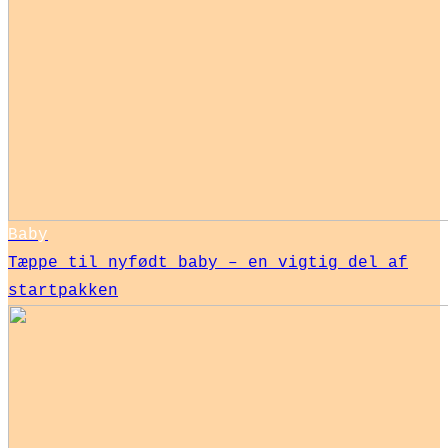
Baby
Tæppe til nyfødt baby – en vigtig del af
startpakken