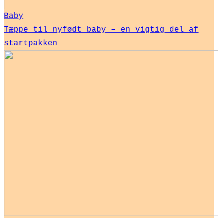
Baby
Tæppe til nyfødt baby – en vigtig del af
startpakken